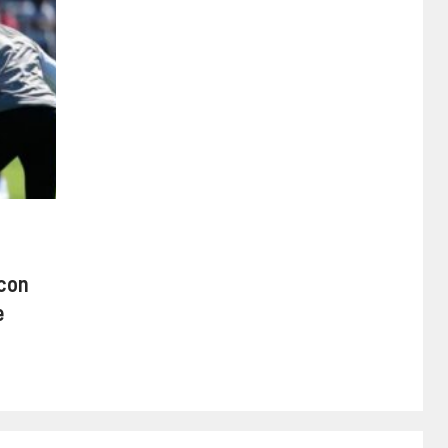
 con
e