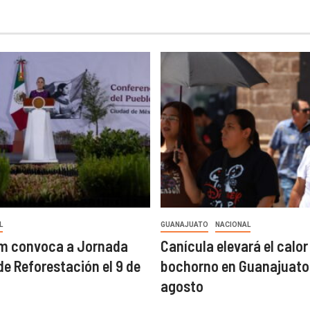
L
GUANAJUATO
NACIONAL
m convoca a Jornada
Canícula elevará el calor 
de Reforestación el 9 de
bochorno en Guanajuato
agosto