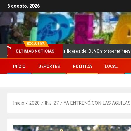
6 agosto, 2026
EXCLUSIVA
ÚLTIMAS NOTICIAS
ece más de 100 mdd por líderes del CJNG y presenta nuevos cargos
INICIO
DEPORTES
POLITICA
LOCAL
Inicio
2020
th
27
YA ENTRENÓ CON LAS AGUILAS