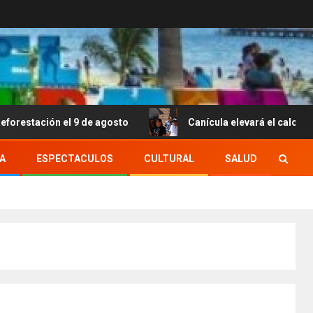
ón el 9 de agosto
Canícula elevará el calor y el bocho
A
ESPECTACULOS
CULTURAL
SALUD