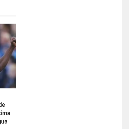
de
xima
gue