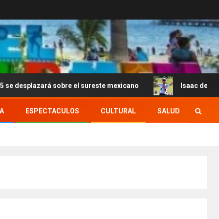
azará sobre el sureste mexicano
Isaac del Toro asegur
A
ESPECTACULOS
CULTURAL
SALUD