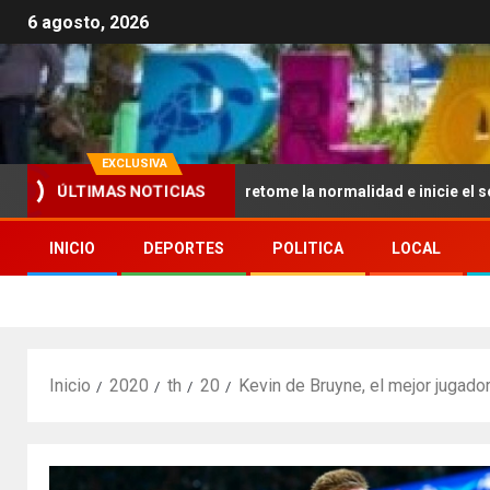
6 agosto, 2026
EXCLUSIVA
ÚLTIMAS NOTICIAS
confía en que la UNAM retome la normalidad e inicie el semestre me
INICIO
DEPORTES
POLITICA
LOCAL
Inicio
2020
th
20
Kevin de Bruyne, el mejor jugado