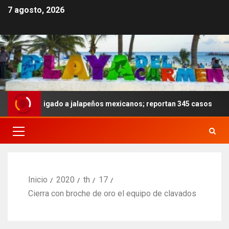
7 agosto, 2026
ela ligado a jalapeños mexicanos; reportan 345 casos
A
Inicio
2020
th
17
Cierra con broche de oro el equipo de clavados