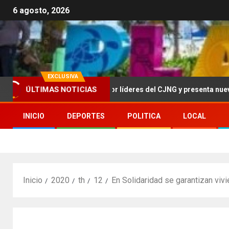
6 agosto, 2026
EXCLUSIVA
ÚLTIMAS NOTICIAS
rece más de 100 mdd por líderes del CJNG y presenta nuevos cargo
INICIO
DEPORTES
POLITICA
LOCAL
Inicio
2020
th
12
En Solidaridad se garantizan vivi