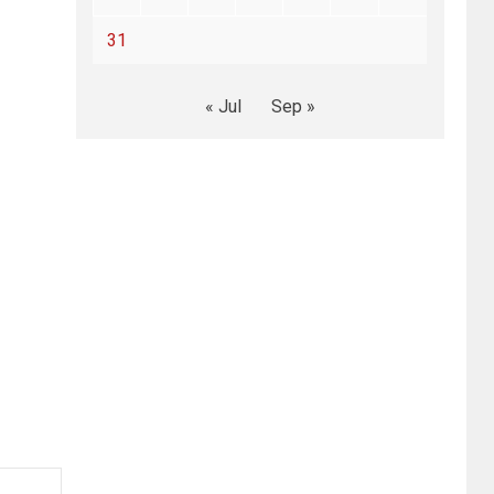
31
« Jul
Sep »