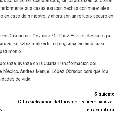
años se sintieron abandonados, sin esperanzas de contar
anteriormente sus casas estaban hechas con materiales
o en caso de siniestro, y ahora son un refugio seguro en
pación Ciudadana, Deyanira Martínez Estrada destacó que
aridad se había realizado un programa tan ambicioso
patrimonio.
speranza, avanza en la Cuarta Transformación del
de México, Andrés Manuel López Obrador, para que los
idades de vida.
Siguiente
a
CJ: reactivación del turismo requiere avanzar
s
en semáforo