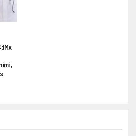
 CdMx
mimi,
os