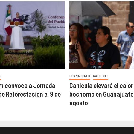
L
GUANAJUATO
NACIONAL
m convoca a Jornada
Canícula elevará el calor 
de Reforestación el 9 de
bochorno en Guanajuato
agosto