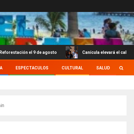
ión el 9 de agosto
Canícula elevará el calor y el boch
A
ESPECTACULOS
CULTURAL
SALUD
ain