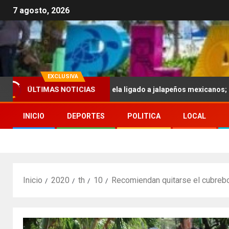
7 agosto, 2026
EXCLUSIVA
 por brote de salmonela ligado a jalapeños mexicanos; reportan 345
ÚLTIMAS NOTICIAS
INICIO
DEPORTES
POLITICA
LOCAL
Inicio
2020
th
10
Recomiendan quitarse el cubreb