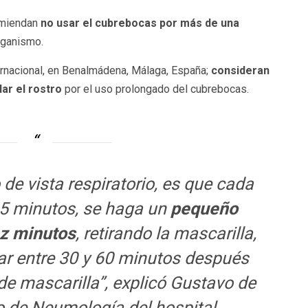
omiendan
no usar el cubrebocas por más de una
rganismo.
ernacional, en Benalmádena, Málaga, España;
consideran
ar el rostro
por el uso prolongado del cubrebocas.
 de vista respiratorio, es que cada
45 minutos, se haga un
pequeño
ez minutos
, retirando la mascarilla,
ar entre 30 y 60 minutos después
de mascarilla”, explicó Gustavo de
cio de Neumología del hospital.