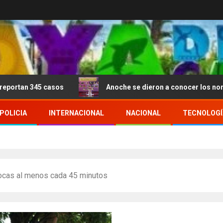
 casos
Anoche se dieron a conocer los nominados de L
POLICIA
INTERNACIONAL
NACIONAL
TECNOLOGÍ
ocas al menos cada 45 minutos