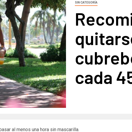
SIN CATEGORÍA
Recom
quitars
cubreb
cada 4
pasar al menos una hora sin mascarilla.