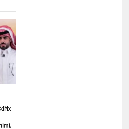
 CdMx
mimi,