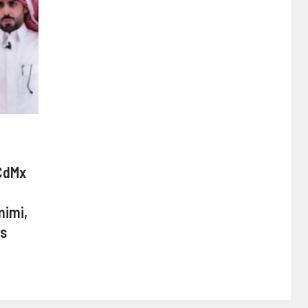
 CdMx
mimi,
os