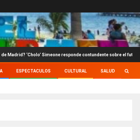
‘Cholo’ Simeone responde contundente sobre el futuro de Julián Álv
A
ESPECTACULOS
CULTURAL
SALUD