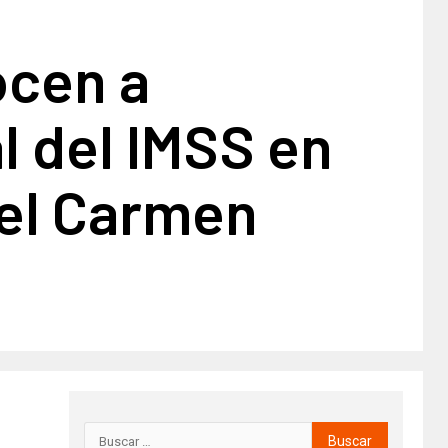
cen a
l del IMSS en
del Carmen