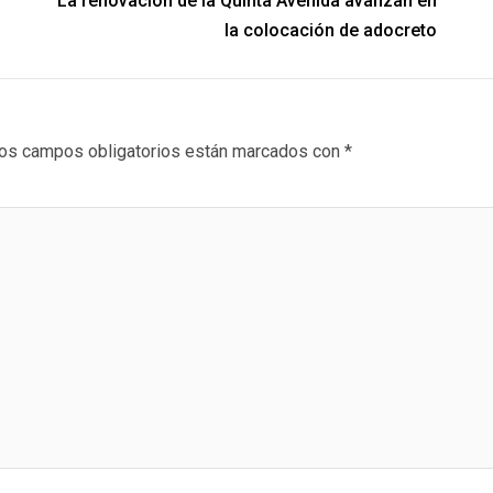
La renovación de la Quinta Avenida avanzan en
la colocación de adocreto
os campos obligatorios están marcados con
*