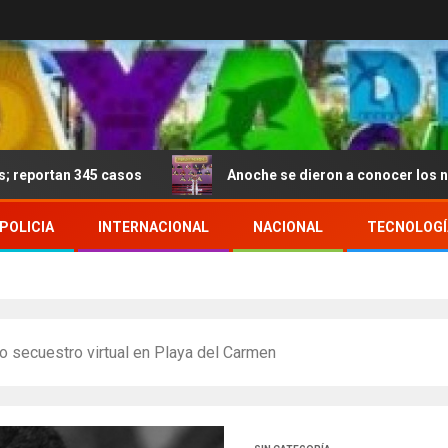
 345 casos
Anoche se dieron a conocer los nominados 
POLICIA
INTERNACIONAL
NACIONAL
TECNOLOGÍ
o secuestro virtual en Playa del Carmen