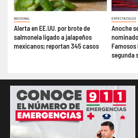
NACIONAL
ESPECTACULOS
Alerta en EE.UU. por brote de
Anoche se
salmonela ligado a jalapeños
nominados
mexicanos; reportan 345 casos
Famosos M
segunda 