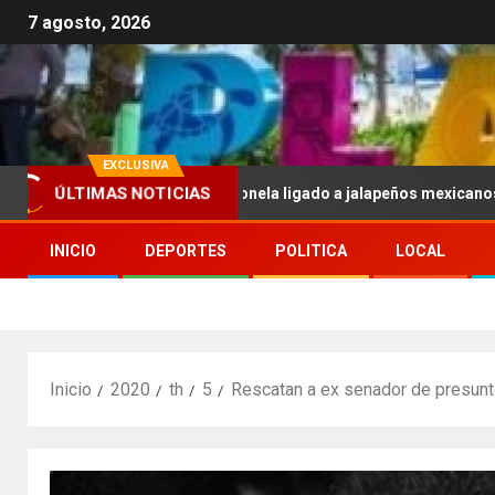
7 agosto, 2026
EXCLUSIVA
UU. por brote de salmonela ligado a jalapeños mexicanos; reportan
ÚLTIMAS NOTICIAS
INICIO
DEPORTES
POLITICA
LOCAL
Inicio
2020
th
5
Rescatan a ex senador de presunt