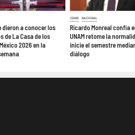
CDMX
NACIONAL
 dieron a conocer los
Ricardo Monreal confía e
 de La Casa de los
UNAM retome la normalid
éxico 2026 en la
inicie el semestre median
semana
diálogo