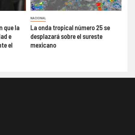
NACIONAL
n que la
La onda tropical número 25 se
ad e
desplazará sobre el sureste
te el
mexicano