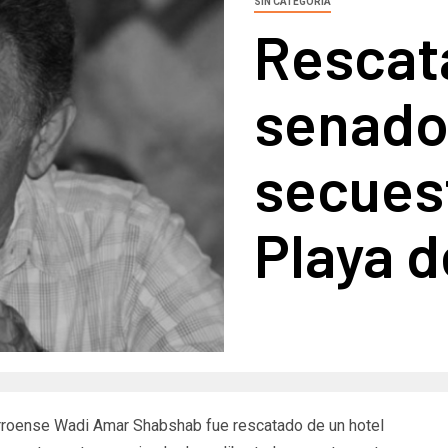
SIN CATEGORÍA
Rescat
senado
secuest
Playa 
arroense Wadi Amar Shabshab fue rescatado de un hotel