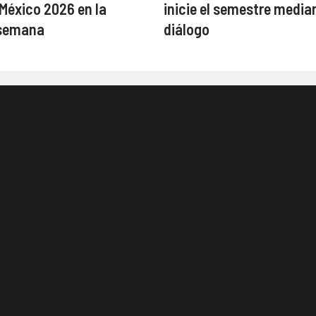
éxico 2026 en la
inicie el semestre median
semana
diálogo