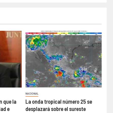
NACIONAL
n que la
La onda tropical número 25 se
ad e
desplazará sobre el sureste