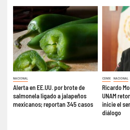
NACIONAL
CDMX
NACIONAL
Alerta en EE.UU. por brote de
Ricardo Mo
salmonela ligado a jalapeños
UNAM retom
mexicanos; reportan 345 casos
inicie el s
diálogo