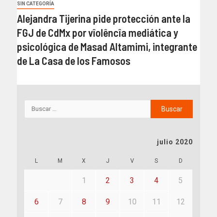
SIN CATEGORÍA
Alejandra Tijerina pide protección ante la
FGJ de CdMx por vîolêncîa mediática y
psicológica de Masad Altamimi, integrante
de La Casa de los Famosos
julio 2020
L
M
X
J
V
S
D
1
2
3
4
5
6
7
8
9
10
11
12