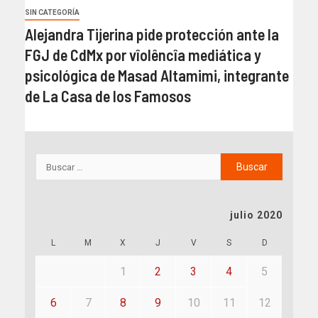
SIN CATEGORÍA
Alejandra Tijerina pide protección ante la
FGJ de CdMx por vîolêncîa mediática y
psicológica de Masad Altamimi, integrante
de La Casa de los Famosos
julio 2020
L
M
X
J
V
S
D
1
2
3
4
5
6
7
8
9
10
11
12