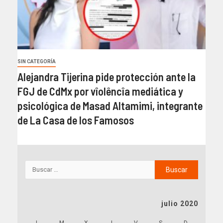
SIN CATEGORÍA
Alejandra Tijerina pide protección ante la
FGJ de CdMx por vîolêncîa mediática y
psicológica de Masad Altamimi, integrante
de La Casa de los Famosos
julio 2020
L
M
X
J
V
S
D