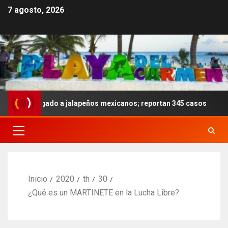
7 agosto, 2026
a ligado a jalapeños mexicanos; reportan 345 casos
Ano
Inicio
2020
th
30
¿Qué es un MARTINETE en la Lucha Libre?