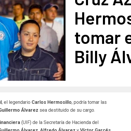
Hermosi
tomar e
Billy Á
l
, el legendario
Carlos Hermosillo
, podría tomar las
Guillermo Álvarez
sea destituido de su cargo.
Financiera
(UIF) de la Secretaría de Hacienda del
Guillermo Álvarez
,
Alfredo Álvarez
y
Víctor Garcés
,