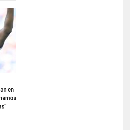
man en
s hemos
as”