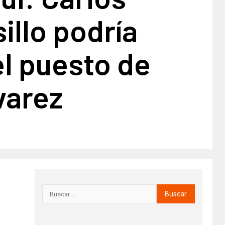
llo podría
l puesto de
lvarez