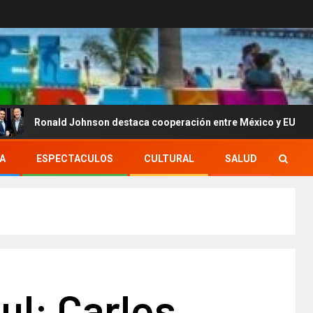
d Johnson destaca cooperación entre México y EU para la segurid
A
ESPECTACULOS
CULTURAL
SALUD
ul: Carlos