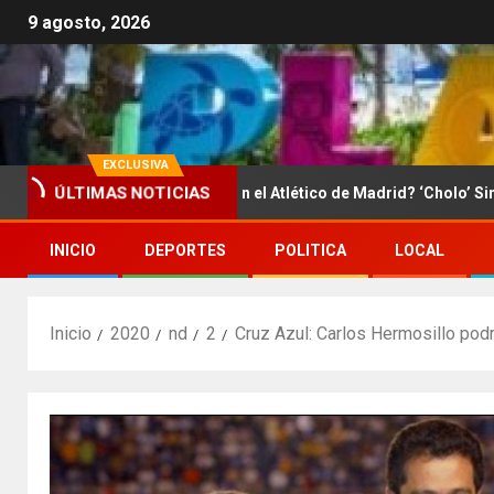
9 agosto, 2026
EXCLUSIVA
ÚLTIMAS NOTICIAS
¿Se queda en el Atlético de Madrid? ‘Cholo’ Simeone respon
INICIO
DEPORTES
POLITICA
LOCAL
Inicio
2020
nd
2
Cruz Azul: Carlos Hermosillo podr