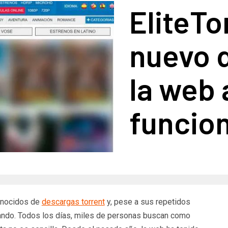
EliteTo
nuevo d
la web 
funcio
conocidos de
descargas torrent
y, pese a sus repetidos
nando. Todos los días, miles de personas buscan como