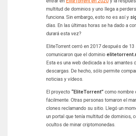
entrar en
EliteTorrent en 2020
y la respues
multitud de dominios y uno llega a perder
funciona. Sin embargo, esto no es así y
si
días. En las últimas horas se ha dado a co
durará esta vez?
EliteTorrent cerró en 2017 después de 13 
comunicaron que el dominio
elitetorrent.
Esta es una web dedicada a los amantes del
descargas. De hecho, sólo permite compart
noticias y vídeos.
El proyecto
“EliteTorrent”
como nombre de
fácilmente. Otras personas tomaron el man
clones reclamando su sitio. Llegó un mome
un portal que tenía multitud de dominios, 
ocultos de minar criptomonedas.