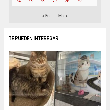
24
25
26
27
28
29
« Ene
Mar »
TE PUEDEN INTERESAR