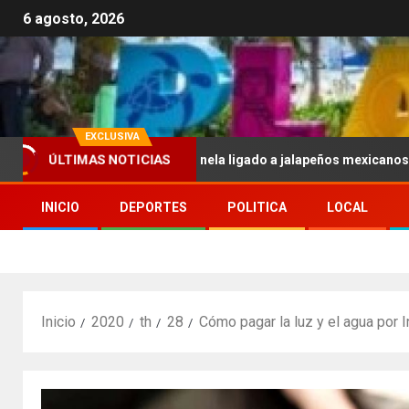
6 agosto, 2026
EXCLUSIVA
. por brote de salmonela ligado a jalapeños mexicanos; reportan 3
ÚLTIMAS NOTICIAS
INICIO
DEPORTES
POLITICA
LOCAL
Inicio
2020
th
28
Cómo pagar la luz y el agua por In