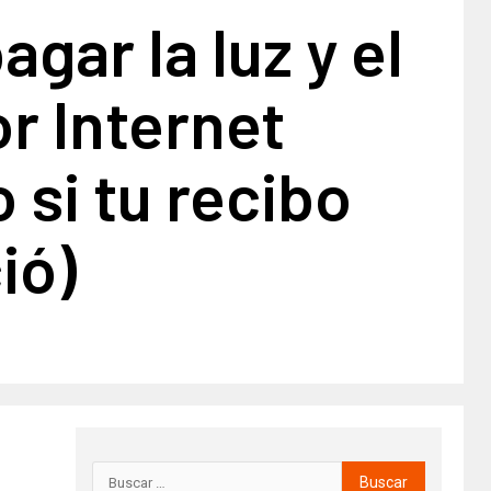
gar la luz y el
r Internet
o si tu recibo
ió)