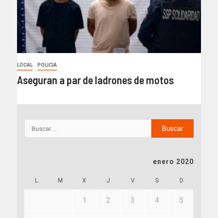
LOCAL
POLICIA
Aseguran a par de ladrones de motos
enero 2020
L
M
X
J
V
S
D
1
2
3
4
5