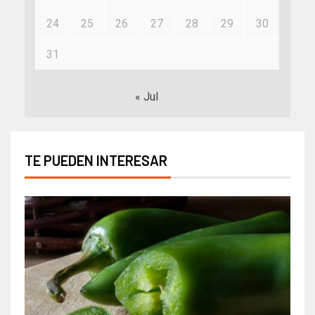
24
25
26
27
28
29
30
31
« Jul
TE PUEDEN INTERESAR